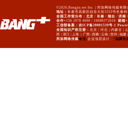
©2026,Bangjia.net Inc. |
邦加网络传媒有限公
地址：
长春市高新区硅谷大街3333号长春科
全国工作室分布：
北京
/
长春
/
烟台
/
济南
合作+
136 1078 4000 / 16688372616
邮箱+
工信部备案：
吉ICP备20001539号-1
Power
全国知识产权注册：
北京 | 河北 | 内蒙古 |
山
西 |
浙江 | 上海 | 广西 | 西藏 | 云南 | 贵州 | 福建 |
邦加网络传媒
专注:
企业顶层设计、
“
品牌为